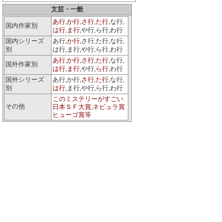
文芸・一般
あ行,
か行
,
さ行
,
た行
,な行,
国内作家別
は行
,
ま行
,や行,ら行,わ行
国内シリーズ
あ行,
か行
,さ行,た行,な行,
別
は行,ま行,や行,ら行,わ行
あ行
,
か行
,
さ行
,
た行
,な行,
国外作家別
は行
,
ま行
,や行,
ら行
,わ行
国外シリーズ
あ行,か行,
さ行
,
た行
,な行,
別
は行
,ま行,や行,ら行,わ行
このミステリーがすごい
その他
日本ＳＦ大賞,ネビュラ賞
ヒューゴ賞等